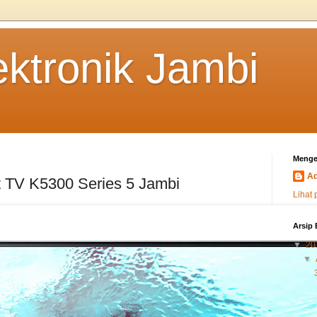
ektronik Jambi
Menge
A
t TV K5300 Series 5 Jambi
Lihat 
Arsip 
▼
20
▼