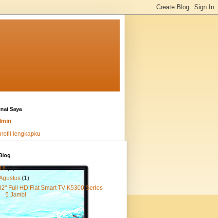
nai Saya
dmin
profil lengkapku
Blog
16
(1)
Agustus
(1)
32" Full HD Flat Smart TV K5300 Series
5 Jambi